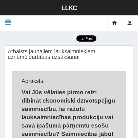
LLKC
Atbalsts jaunajiem lauksaimniekiem
uzņēmējdarbības uzsākšanai
Apraksts:
Vai Jūs vēlaties pirmo reizi
dibināt ekonomiski dzīvotspējīgu
saimniecību, lai ražotu
lauksaimniecības produkciju vai
savā īpašumā pārņemtu esošu
saimniecību? Saimniecībai jābūt