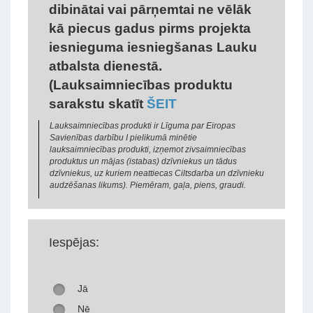
dibinātai vai pārņemtai ne vēlāk
kā piecus gadus pirms projekta
iesnieguma iesniegšanas Lauku
atbalsta dienestā.
(Lauksaimniecības produktu
sarakstu skatīt
ŠEIT
Lauksaimniecības produkti ir Līguma par Eiropas
Savienības darbību I pielikumā minētie
lauksaimniecības produkti, izņemot zivsaimniecības
produktus un mājas (istabas) dzīvniekus un tādus
dzīvniekus, uz kuriem neattiecas Ciltsdarba un dzīvnieku
audzēšanas likums). Piemēram, gaļa, piens, graudi.
Iespējas:
Jā
Nē